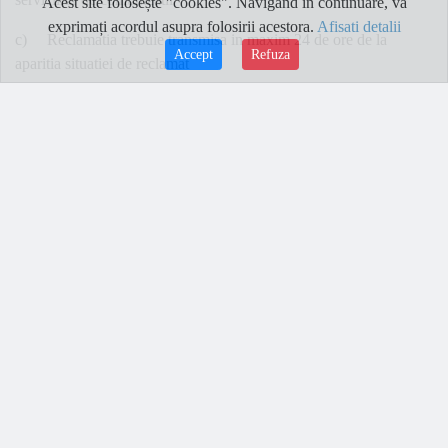
Acest site folosește "cookies". Navigând în continuare, vă
exprimați acordul asupra folosirii acestora.
Afisati detalii
c) Reclamatia trebuie transmisa in maxim 24 de ore de la
Accept
Refuza
aparitia situatiei de reclamat
d) Termenul maxim de solutionare a reclamatiilor va fi stabilit in
functie de obiectul reclamatiei si va fi comunicat in scris pe
emailul comunicat de utilizatorul final al serviciilor de comunicatii
electronice, in momentul comunicarii confirmarii primirii
reclamatiei, aceasta data fiind momentul de la care se calculeaza
termenul de solutionare a reclamatiilor.
e) Despagubirile aplicabile, daca sunt oportune, in cazul
nerespectarii termenului de solutionare a reclamatiei vor fi
mentionate in cadrul corespondentei ce va avea loc intre cele doua
parti, conform prevederilor contractului incheiat, tinand cond de
interesul ambelor parti de rezolvare a eventualelor neintelegeri, pe
cale amiabila.
f) Termenul maxim de remediere a deranjamentelor:
- Pentru probleme nelegate de infrastructura de comunicatii -