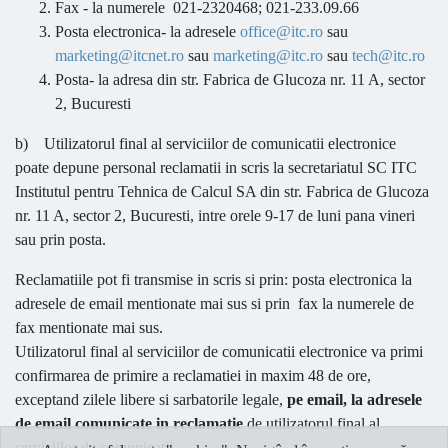
Fax - la numerele 021-2320468; 021-233.09.66
Posta electronica- la adresele
office@itc.ro
sau
marketing@itcnet.ro
sau
marketing@itc.ro
sau
tech@itc.ro
Posta- la adresa din str. Fabrica de Glucoza nr. 11 A, sector
2, Bucuresti
b) Utilizatorul final al serviciilor de comunicatii electronice
poate depune personal reclamatii in scris la secretariatul SC ITC
Institutul pentru Tehnica de Calcul SA din str. Fabrica de Glucoza
nr. 11 A, sector 2, Bucuresti, intre orele 9-17 de luni pana vineri
sau prin posta.
Reclamatiile pot fi transmise in scris si prin: posta electronica la
adresele de email mentionate mai sus si prin fax la numerele de
fax mentionate mai sus.
Utilizatorul final al serviciilor de comunicatii electronice va primi
confirmarea de primire a reclamatiei in maxim 48 de ore,
exceptand zilele libere si sarbatorile legale,
pe email, la adresele
de email comunicate in reclamatie
de utilizatorul final al
serviciilor de comunicatii